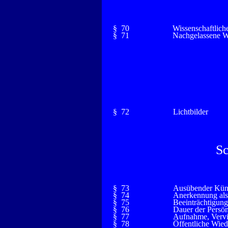
§ 70
Wissenschaftlic
§ 71
Nachgelassene 
§ 72
Lichtbilder
Sc
§ 73
Ausübender Küns
§ 74
Anerkennung als
§ 75
Beeinträchtigung
§ 76
Dauer der Persön
§ 77
Aufnahme, Vervie
§ 78
Öffentliche Wie