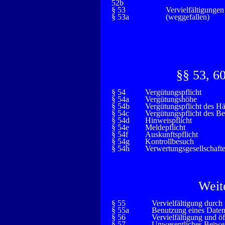
52b
§ 53
Vervielfältigunge
§ 53a
(weggefallen)
§§ 53, 60
§ 54
Vergütungspflicht
§ 54a
Vergütungshöhe
§ 54b
Vergütungspflicht des Hä
§ 54c
Vergütungspflicht des Be
§ 54d
Hinweispflicht
§ 54e
Meldepflicht
§ 54f
Auskunftspflicht
§ 54g
Kontrollbesuch
§ 54h
Verwertungsgesellschaft
Weit
§ 55
Vervielfältigung durc
§ 55a
Benutzung eines Date
§ 56
Vervielfältigung und ö
§ 57
Unwesentliches Beiwe