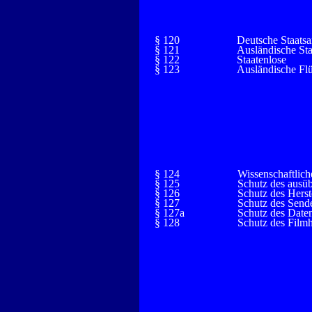
§ 120
Deutsche Staats
§ 121
Ausländische St
§ 122
Staatenlose
§ 123
Ausländische Flü
§ 124
Wissenschaftlich
§ 125
Schutz des ausü
§ 126
Schutz des Herst
§ 127
Schutz des Send
§ 127a
Schutz des Daten
§ 128
Schutz des Filmh