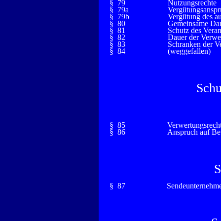
§ 79
Nutzungsrechte
§ 79a
Vergütungsanspr
§ 79b
Vergütung des au
§ 80
Gemeinsame Darb
§ 81
Schutz des Verans
§ 82
Dauer der Verwe
§ 83
Schranken der V
§ 84
(weggefallen)
Schu
§ 85
Verwertungsrech
§ 86
Anspruch auf Bet
S
§ 87
Sendeunternehm