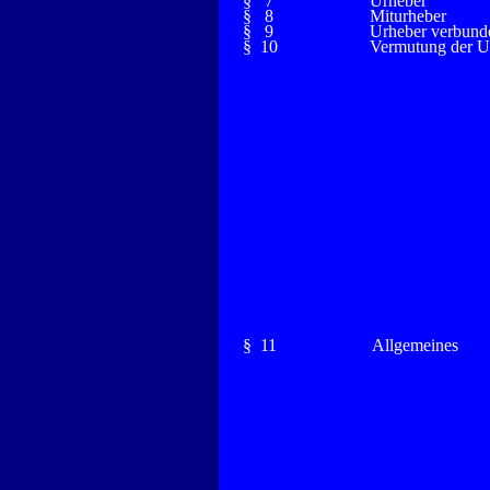
§ 7
Urheber
§ 8
Miturheber
§ 9
Urheber verbund
§ 10
Vermutung der Ur
§ 11
Allgemeines