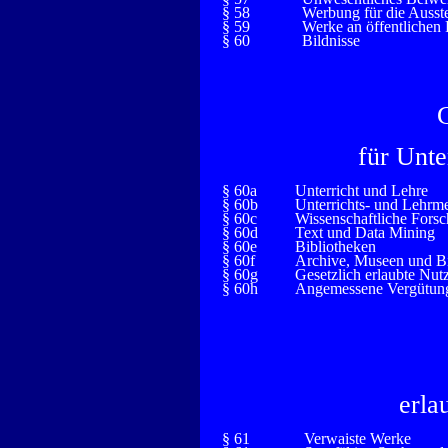
§ 58
Werbung für die Ausst
§ 59
Werke an öffentlichen 
§ 60
Bildnisse
für Unte
§ 60a
Unterricht und Lehre
§ 60b
Unterrichts- und Lehrm
§ 60c
Wissenschaftliche Fors
§ 60d
Text und Data Mining
§ 60e
Bibliotheken
§ 60f
Archive, Museen und Bi
§ 60g
Gesetzlich erlaubte Nut
§ 60h
Angemessene Vergütung 
erla
§ 61
Verwaiste Werke