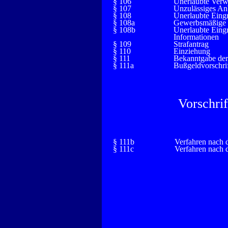
§ 106
Unerlaubte Verw
§ 107
Unzulässiges An
§ 108
Unerlaubte Eingr
§ 108a
Gewerbsmäßige 
§ 108b
Unerlaubte Eing
Informationen
§ 109
Strafantrag
§ 110
Einziehung
§ 111
Bekanntgabe der
§ 111a
Bußgeldvorschri
Vorschri
§ 111b
Verfahren nach 
§ 111c
Verfahren nach 