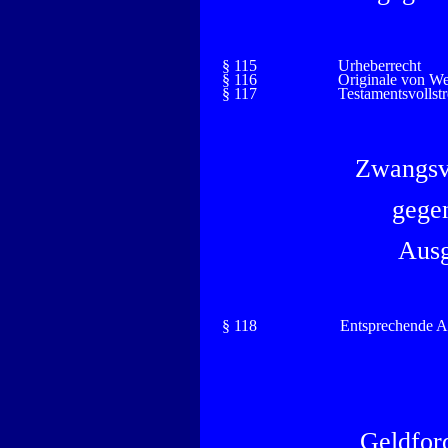
§ 115
Urheberrecht
§ 116
Originale von W
§ 117
Testamentsvollst
Zwangsv
gegen
Ausg
§ 118
Entsprechende 
Geldfor