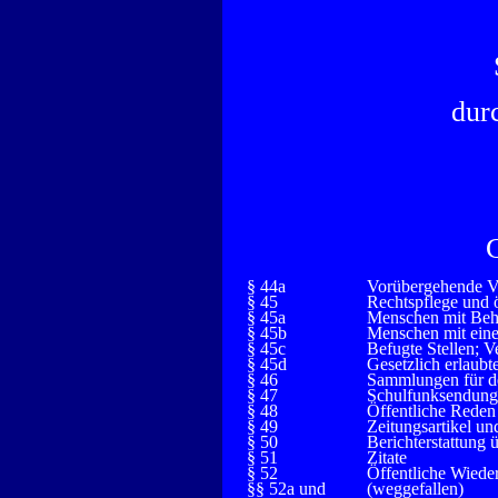
dur
§ 44a
Vorübergehende Ve
§ 45
Rechtspflege und ö
§ 45a
Menschen mit Beh
§ 45b
Menschen mit eine
§ 45c
Befugte Stellen; 
§ 45d
Gesetzlich erlaub
§ 46
Sammlungen für de
§ 47
Schulfunksendun
§ 48
Öffentliche Reden
§ 49
Zeitungsartikel 
§ 50
Berichterstattung 
§ 51
Zitate
§ 52
Öffentliche Wiede
§§ 52a und
(weggefallen)