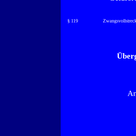
§ 119
Zwangsvollstrec
Über
An