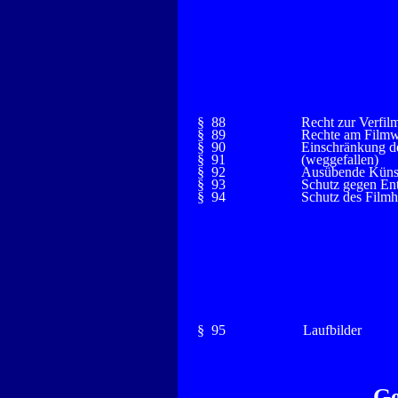
§ 88
Recht zur Verfil
§ 89
Rechte am Film
§ 90
Einschränkung d
§ 91
(weggefallen)
§ 92
Ausübende Künst
§ 93
Schutz gegen En
§ 94
Schutz des Filmhe
§ 95
Laufbilder
Ge