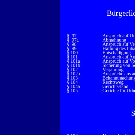
Bürgerli
§ 97
Anspruch auf Un
§ 97a
Abmahnung
§ 98
Anspruch auf Ve
§ 99
Haftung des Inh
§ 100
Entschädigung
§ 101
Anspruch auf Au
§ 101a
Anspruch auf Vo
§ 101b
Sicherung von S
§ 102
Verjährung
§ 102a
Ansprüche aus an
§ 103
Bekanntmachung 
§ 104
Rechtsweg
§ 104a
Gerichtsstand
§ 105
Gerichte für Urh
S