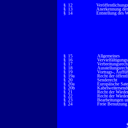
§ 12
Veröffentlichungs
§ 13
Anerkennung der
§ 14
Entstellung des 
§ 15
Allgemeines
§ 16
Vervielfältigungs
§ 17
Verbreitungsrech
§ 18
Ausstellungsrech
§ 19
Vortrags-, Auffü
§ 19a
Recht der öffen
§ 20
Senderecht
§ 20a
Europäische Sate
§ 20b
Kabelweitersen
§ 21
Recht der Wieder
§ 22
Recht der Wiede
§ 23
Bearbeitungen u
§ 24
Freie Benutzung