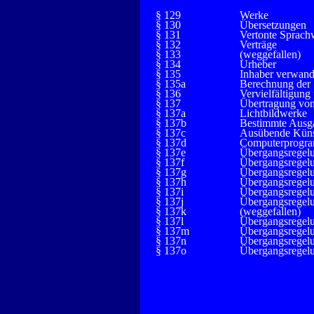
§ 129
Werke
§ 130
Übersetzungen
§ 131
Vertonte Sprach
§ 132
Verträge
§ 133
(weggefallen)
§ 134
Urheber
§ 135
Inhaber verwand
§ 135a
Berechnung der 
§ 136
Vervielfältigung
§ 137
Übertragung vo
§ 137a
Lichtbildwerke
§ 137b
Bestimmte Ausg
§ 137c
Ausübende Küns
§ 137d
Computerprogr
§ 137e
Übergangsregelu
§ 137f
Übergangsregelu
§ 137g
Übergangsregelu
§ 137h
Übergangsregelu
§ 137i
Übergangsregelu
§ 137j
Übergangsregelu
§ 137k
(weggefallen)
§ 137l
Übergangsregelu
§ 137m
Übergangsregelu
§ 137n
Übergangsregelu
§ 137o
Übergangsregelu