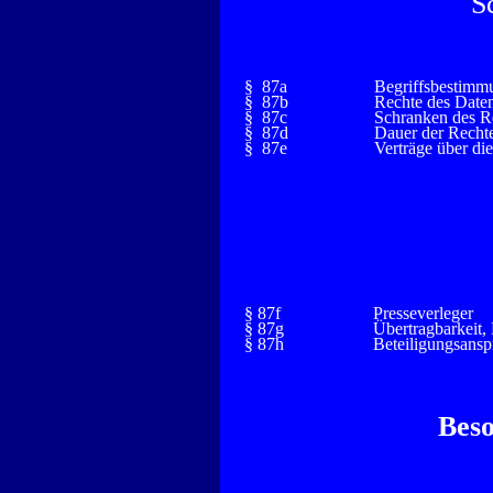
S
§ 87a
Begriffsbestimm
§ 87b
Rechte des Daten
§ 87c
Schranken des Re
§ 87d
Dauer der Recht
§ 87e
Verträge über di
§ 87f
Presseverleger
§ 87g
Übertragbarkeit,
§ 87h
Beteiligungsansp
Bes