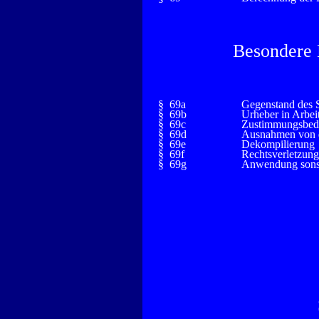
Besondere
§ 69a
Gegenstand des 
§ 69b
Urheber in Arbei
§ 69c
Zustimmungsbedü
§ 69d
Ausnahmen von 
§ 69e
Dekompilierung
§ 69f
Rechtsverletzun
§ 69g
Anwendung sonsti