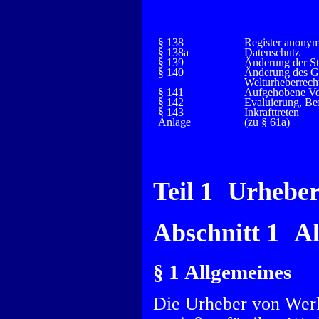
§ 138
Register anony
§ 138a
Datenschutz
§ 139
Änderung der St
§ 140
Änderung des Ge
Welturheberrec
§ 141
Aufgehobene Vor
§ 142
Evaluierung, Be
§ 143
Inkrafttreten
Anlage
(zu § 61a)
Teil 1 Urheber
Abschnitt 1 A
§ 1 Allgemeines
Die Urheber von Werk