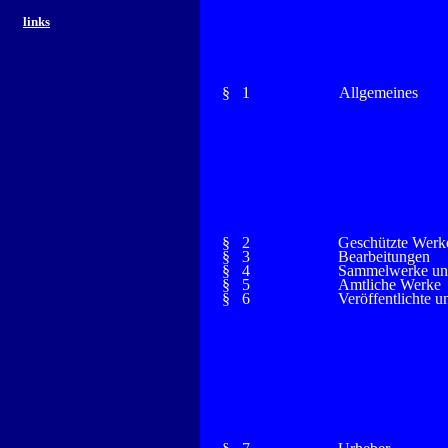
links
§ 1
Allgemeines
§ 2
Geschützte Werk
§ 3
Bearbeitungen
§ 4
Sammelwerke un
§ 5
Amtliche Werke
§ 6
Veröffentlichte 