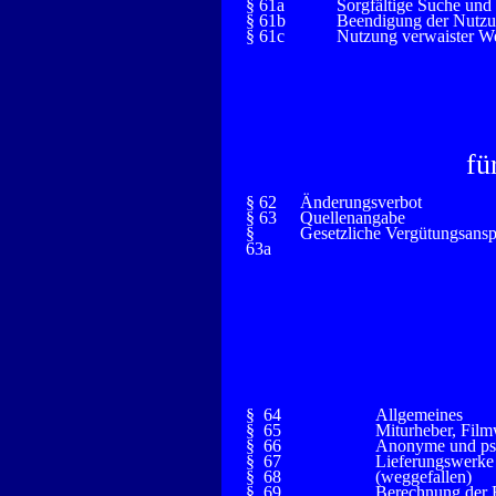
§ 61a
Sorgfältige Suche und
§ 61b
Beendigung der Nutzun
§ 61c
Nutzung verwaister We
fü
§ 62
Änderungsverbot
§ 63
Quellenangabe
§
Gesetzliche Vergütungsans
63a
§ 64
Allgemeines
§ 65
Miturheber, Fil
§ 66
Anonyme und p
§ 67
Lieferungswerke
§ 68
(weggefallen)
§ 69
Berechnung der F