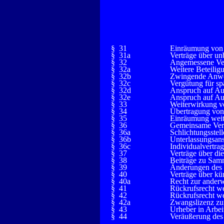
§ 31
Einräumung von
§ 31a
Verträge über u
§ 32
Angemessene Ve
§ 32a
Weitere Beteilig
§ 32b
Zwingende Anw
§ 32c
Vergütung für sp
§ 32d
Anspruch auf Au
§ 32e
Anspruch auf Aus
§ 33
Weiterwirkung v
§ 34
Übertragung von
§ 35
Einräumung weit
§ 36
Gemeinsame Ver
§ 36a
Schlichtungsstell
§ 36b
Unterlassungsan
§ 36c
Individualvertra
§ 37
Verträge über d
§ 38
Beiträge zu Sa
§ 39
Änderungen des
§ 40
Verträge über kü
§ 40a
Recht zur anderw
§ 41
Rückrufsrecht w
§ 42
Rückrufsrecht w
§ 42a
Zwangslizenz zu
§ 43
Urheber in Arbei
§ 44
Veräußerung des