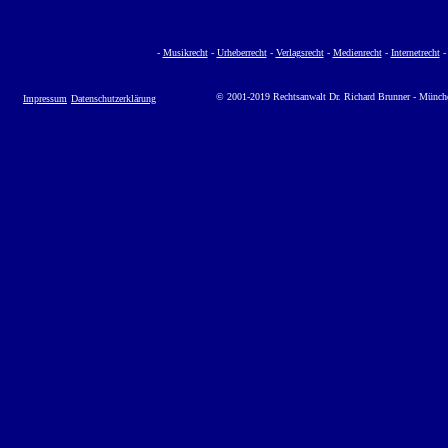
-
Musikrecht
-
Urheberrecht
-
Verlagsrecht
-
Medienrecht
-
Internetrecht
© 2001-2019 Rechtsanwalt Dr. Richard Brunner - Münch
Impressum
Datenschutzerklärung