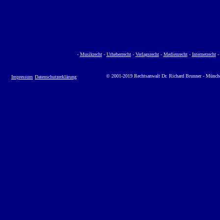
-
Musikrecht
-
Urheberrecht
-
Verlagsrecht
-
Medienrecht
-
Internetrecht
© 2001-2019 Rechtsanwalt Dr. Richard Brunner - Münch
Impressum
Datenschutzerklärung