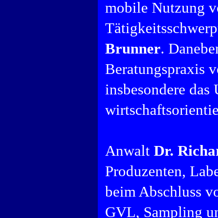
mobile Nutzung vo
Tätigkeitsschwer
Brunner
. Daneben
Beratungspraxis v
insbesondere das
wirtschaftsorienti
Anwalt
Dr. Rich
Produzenten, Labe
beim Abschluss v
GVL, Sampling un