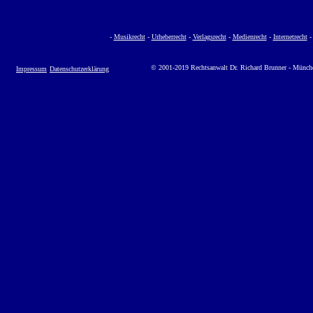
-
Musikrecht
-
Urheberrecht
-
Verlagsrecht
-
Medienrecht
-
Internetrecht
© 2001-2019 Rechtsanwalt Dr. Richard Brunner - Münch
Impressum
Datenschutzerklärung