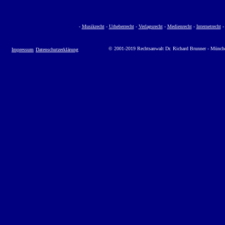
-
Musikrecht
-
Urheberrecht
-
Verlagsrecht
-
Medienrecht
-
Internetrecht
© 2001-2019 Rechtsanwalt Dr. Richard Brunner - Münch
Impressum
Datenschutzerklärung