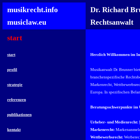
musikrecht.info
Dr. Richard B
musiclaw.eu
Rechtsanwalt
start
start
Herzlich Willkommen im Int
profil
Musikanwalt Dr. Brunner biet
branchenspezifische Rechtsbe
strategie
Markenrecht, Wettbewerbsrech
Europa. In spezifischen Bela
referenzen
Beratungsschwerpunkte im 
publikationen
Urheber- und Medienrecht:
kontakt
Markenrecht:
Markenanmeld
Wettbewerbsrecht:
Werberech