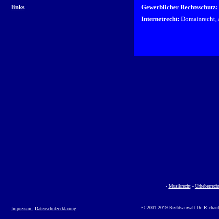
links
Gewerblicher Rechtsschutz:
Internetrecht:
Domainrecht, 
-
Musikrecht
-
Urheberrech
© 2001-2019 Rechtsanwalt Dr. Richard
Impressum
Datenschutzerklärung