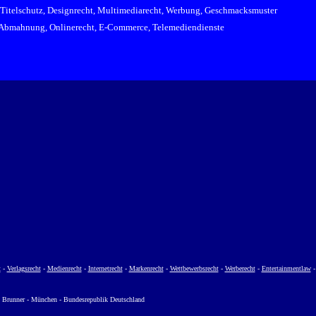
Titelschutz, Designrecht, Multimediarecht, Werbung, Geschmacksmuster
Abmahnung, Onlinerecht, E-Commerce, Telemediendienste
t
-
Verlagsrecht
-
Medienrecht
-
Internetrecht
-
Markenrecht
-
Wettbewerbsrecht
-
Werberecht
-
Entertainmentlaw
 Brunner - München - Bundesrepublik Deutschland