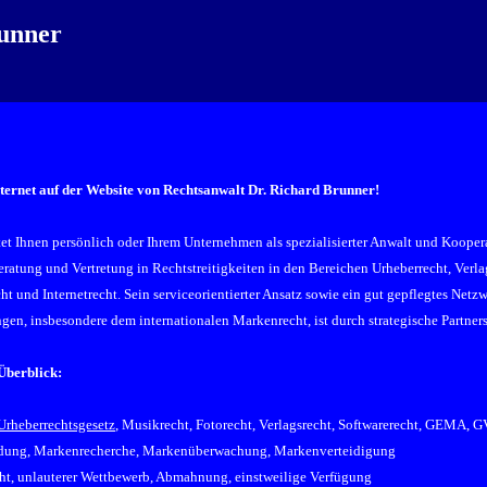
runner
ernet auf der Website von Rechtsanwalt Dr. Richard Brunner!
et Ihnen persönlich oder Ihrem Unternehmen als spezialisierter Anwalt und Kooper
ratung und Vertretung in Rechtstreitigkeiten in den Bereichen Urheberrecht, Verl
t und Internetrecht. Sein serviceorientierter Ansatz sowie ein gut gepflegtes Net
ngen, insbesondere dem internationalen Markenrecht, ist durch strategische Partne
Überblick:
Urheberrechtsgesetz
, Musikrecht, Fotorecht, Verlagsrecht, Softwarerecht, GEMA, G
ung, Markenrecherche, Markenüberwachung, Markenverteidigung
t, unlauterer Wettbewerb, Abmahnung, einstweilige Verfügung