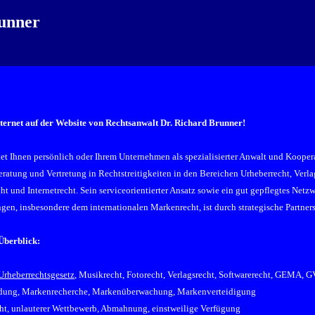
runner
ernet auf der Website von Rechtsanwalt Dr. Richard Brunner!
et Ihnen persönlich oder Ihrem Unternehmen als spezialisierter Anwalt und Kooper
ratung und Vertretung in Rechtstreitigkeiten in den Bereichen Urheberrecht, Verl
t und Internetrecht. Sein serviceorientierter Ansatz sowie ein gut gepflegtes Net
ngen, insbesondere dem internationalen Markenrecht, ist durch strategische Partne
Überblick:
Urheberrechtsgesetz
, Musikrecht, Fotorecht, Verlagsrecht, Softwarerecht, GEMA, G
ung, Markenrecherche, Markenüberwachung, Markenverteidigung
t, unlauterer Wettbewerb, Abmahnung, einstweilige Verfügung