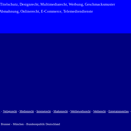
Titelschutz, Designrecht, Multimediarecht, Werbung, Geschmacksmuster
Abmahnung, Onlinerecht, E-Commerce, Telemediendienste
t
-
Verlagsrecht
-
Medienrecht
-
Internetrecht
-
Markenrecht
-
Wettbewerbsrecht
-
Werberecht
-
Entertainmentlaw
 Brunner - München - Bundesrepublik Deutschland