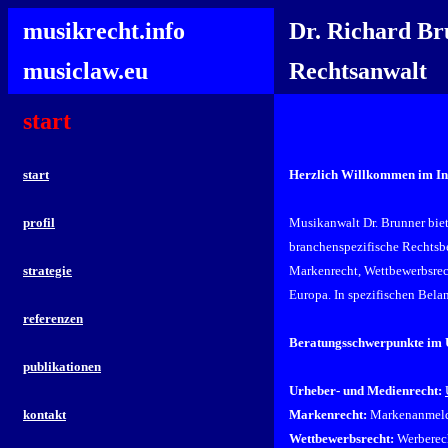
musikrecht.info
Dr. Richard B
musiclaw.eu
Rechtsanwalt
start
start
Herzlich Willkommen im Int
profil
Musikanwalt Dr. Brunner biet
branchenspezifische Rechtsbe
strategie
Markenrecht, Wettbewerbsrech
Europa. In spezifischen Bela
referenzen
Beratungsschwerpunkte im 
publikationen
Urheber- und Medienrecht:
kontakt
Markenrecht:
Markenanmeld
Wettbewerbsrecht:
Werberech