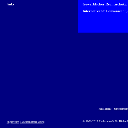
links
Gewerblicher Rechtsschutz:
Internetrecht:
Domainrecht, 
-
Musikrecht
-
Urheberrech
© 2001-2019 Rechtsanwalt Dr. Richard
Impressum
Datenschutzerklärung